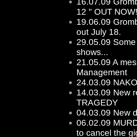
16.07.09
Gromb
12 " OUT NOW
19.06.09
Gromb
out July 18.
29.05.09
Some f
shows...
21.05.09
A mes
Management
24.03.09
NAKOT 
14.03.09
New re
TRAGEDY
04.03.09
New d
06.02.09
MURD
to cancel the gi