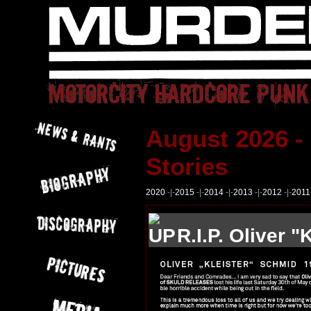
August 2026 -
Stories
2020
-|-
2015
-|-
2014
-|-
2013
-|-
2012
-|-
2011
R.I.P. Oliver "