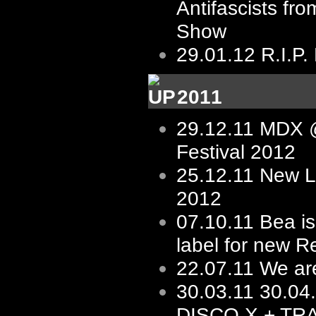
Antifascists fro
Show
29.01.12
R.I.P.
2011
29.12.11
MDX @
Festival 2012
25.12.11
New L
2012
07.10.11
Bea is
label for new R
22.07.11
We ar
30.03.11
30.04
DISCO X + TR