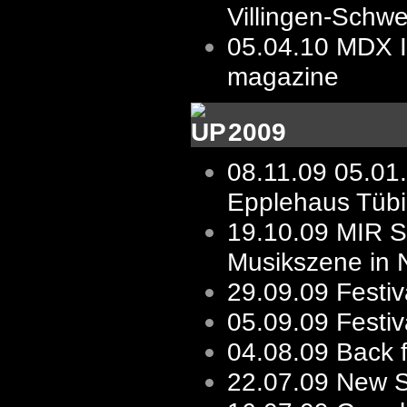
Villingen-Schw
05.04.10
MDX I
magazine
2009
08.11.09
05.01
Epplehaus Tüb
19.10.09
MIR St
Musikszene in 
29.09.09
Festiv
05.09.09
Festi
04.08.09
Back 
22.07.09
New Sh