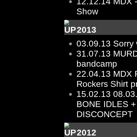
12.12.14
MDX -
Show
2013
03.09.13
Sorry 
31.07.13
MURD
bandcamp
22.04.13
MDX R
Rockers Shirt p
15.02.13
08.03.
BONE IDLES +
DISCONCEPT
2012