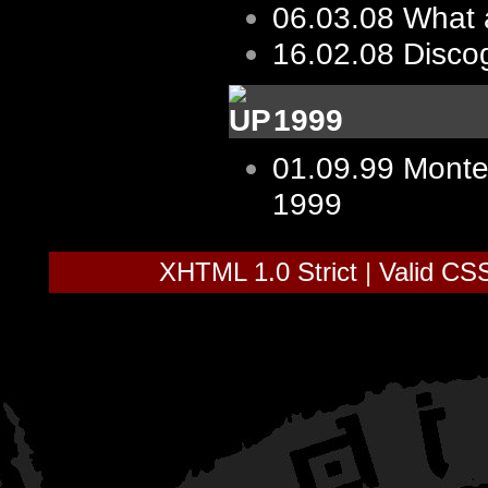
06.03.08
What 
16.02.08
Disco
1999
01.09.99
Monte
1999
XHTML 1.0 Strict
|
Valid CS