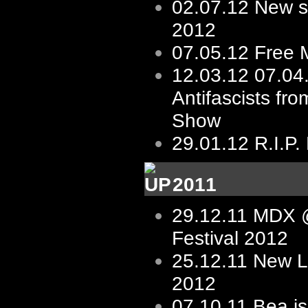
02.07.12
New s/
2012
07.05.12
Free 
12.03.12
07.04
Antifascists fro
Show
29.01.12
R.I.P.
2011
29.12.11
MDX @
Festival 2012
25.12.11
New L
2012
07.10.11
Bea is