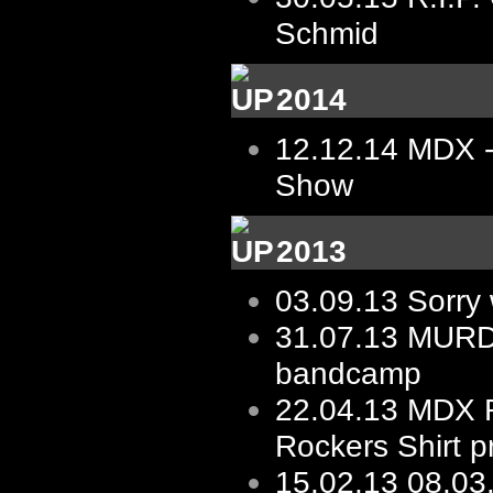
Schmid
2014
12.12.14
MDX -
Show
2013
03.09.13
Sorry 
31.07.13
MURD
bandcamp
22.04.13
MDX R
Rockers Shirt p
15.02.13
08.03.