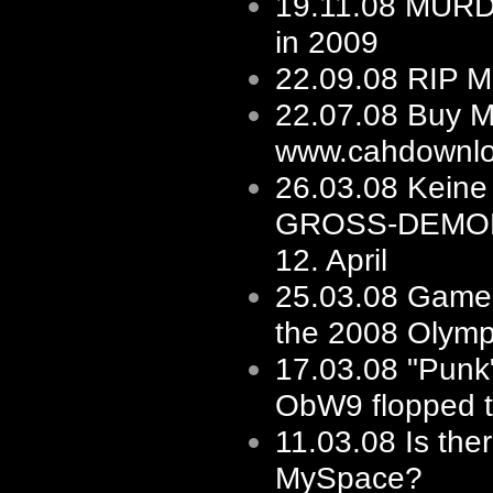
19.11.08
MURD
in 2009
22.09.08
RIP M
22.07.08
Buy M
www.cahdownlo
26.03.08
Keine 
GROSS-DEMO
12. April
25.03.08
Game'
the 2008 Olymp
17.03.08
"Punk"
ObW9 flopped to
11.03.08
Is the
MySpace?