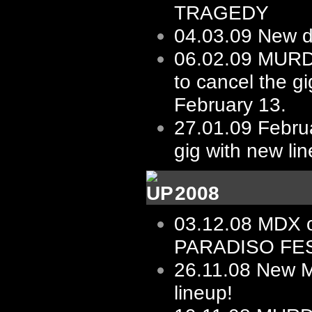
TRAGEDY
04.03.09
New d
06.02.09
MURD
to cancel the gi
February 13.
27.01.09
Februa
gig with new li
2008
03.12.08
MDX 
PARADISO FES
26.11.08
New 
lineup!