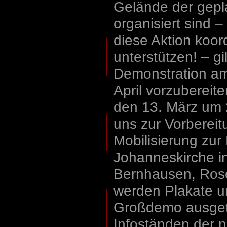
Gelände der gepl
organisiert sind –
diese Aktion koor
unterstützen! – gil
Demonstration a
April vorzubereit
den 13. März um 2
uns zur Vorbereit
Mobilisierung zur
Johanneskirche in
Bernhausen, Rose
werden Plakate u
Großdemo ausgete
Infoständen der 