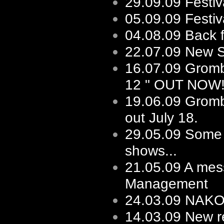
29.09.09
Festiv
05.09.09
Festi
04.08.09
Back 
22.07.09
New Sh
16.07.09
Gromb
12 " OUT NOW
19.06.09
Gromb
out July 18.
29.05.09
Some f
shows...
21.05.09
A mes
Management
24.03.09
NAKOT 
14.03.09
New re