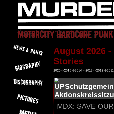
August 2026 -
Stories
2020
-|-
2015
-|-
2014
-|-
2013
-|-
2012
-|-
2011
Schutzgemeinsc
Aktionskreissitz
MDX: SAVE OUR